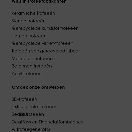
Wij zijn trofeefabrikanten
Keramische Trofeeën
Stenen trofeeën
Gerecyclede kunststof trofeeën
Houten trofeeën
Gerecyclede visnet-trofeeën
Trofeeën van gerecycled rubber
Marmeren trofeeën
Betonnen trofeeën
Acryl trofeeën
Ontdek onze ontwerpen
3D-trofeeën
Institutionele Trofeeën
Bedrijfstrofeeën
Deal Toys en Financial Tombstones
AI Trofeegenerator