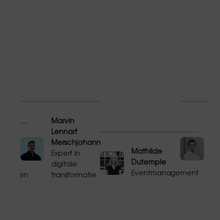
Marvin
Al
Lennart
Sa
 Mory de
Merschjohann
Pr
Mathilde
Expert in
go
Dutemple
iterin
digitale
pa
Eventmanagement
altungen
transformatie
e