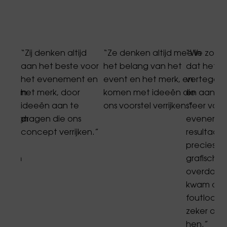
eest
“Zij denken altijd
“Ze denken altijd mee in
“We zocht
was
aan het beste voor
het belang van het
dat het m
zich
het evenement en
event en het merk, en
vertegen
nes aan
het merk, door
komen met ideeën die
en aansloo
er
ideeën aan te
ons voorstel verrijken.”
sfeer van
 design
dragen die ons
evenemen
terk
concept verrijken.”
resultaat
,
precies go
ing en
grafisch, 
gen.”
overdaad.
kwam op t
foutloos.
zeker op
hen.”