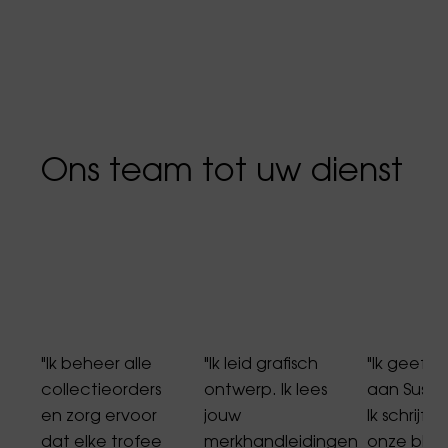
Ons team tot uw dienst
"Ik beheer alle
"Ik leid grafisch
"Ik geef 
collectieorders
ontwerp. Ik lees
aan Susta
p
en zorg ervoor
jouw
Ik schrijf
dat elke trofee
merkhandleidingen
onze blogs