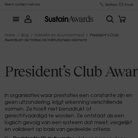
Neem contact met ons
Trofeeënfabrikant sinds 2015
Telefoon
Email
Home
Blog
Trofeeën en duurzaamheid
President’s Club
Awards en de trofee als institutioneel element
President’s Club Award
In organisaties waar prestaties een constante zijn en
geen uitzondering, krijgt erkenning verschillende
vormen. Ze hoeft niet benadrukt of
gerechtvaardigd te worden. Ze ontstaat als een
logisch gevolg van een systeem dat meet, vergelijkt
en valideert op basis van gedeelde criteria.