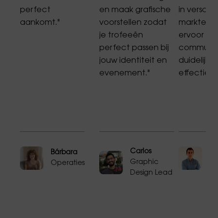
perfect
en maak grafische
in verschi
aankomt."
voorstellen zodat
markten e
00
je trofeeën
ervoor da
perfect passen bij
communic
jouw identiteit en
duidelijk, 
evenement."
effectief is
n
Carlos
Bárbara
Jo
Graphic
es
Operaties
C
Design Lead