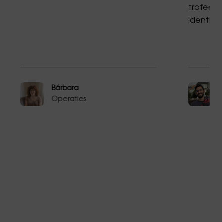
trofeeën
identite
Bárbara
Operaties