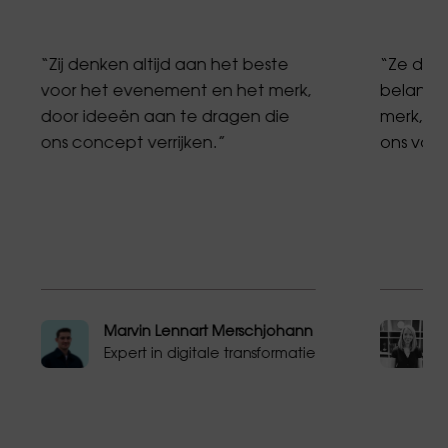
“Zij denken altijd aan het beste
“Ze denk
voor het evenement en het merk,
belang 
door ideeën aan te dragen die
merk, e
ons concept verrijken.”
ons voors
Marvin Lennart Merschjohann
Expert in digitale transformatie