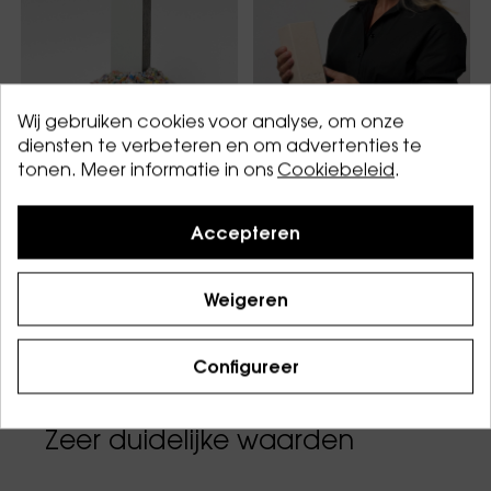
Wij gebruiken cookies voor analyse, om onze
diensten te verbeteren en om advertenties te
tonen. Meer informatie in ons
Cookiebeleid
.
JAP Totem
CAL Totem
Vanaf
€ 34
Vanaf
€ 94
Accepteren
Weigeren
Configureer
Zeer duidelijke waarden