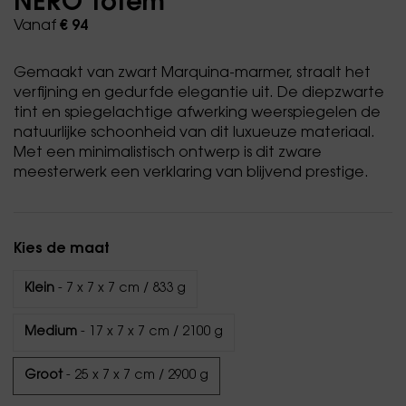
NERO Totem
Vanaf
€ 94
Gemaakt van zwart Marquina-marmer, straalt het
verfijning en gedurfde elegantie uit. De diepzwarte
tint en spiegelachtige afwerking weerspiegelen de
natuurlijke schoonheid van dit luxueuze materiaal.
Met een minimalistisch ontwerp is dit zware
meesterwerk een verklaring van blijvend prestige.
Kies de maat
Klein
- 7 x 7 x 7 cm / 833 g
Medium
- 17 x 7 x 7 cm / 2100 g
Groot
- 25 x 7 x 7 cm / 2900 g