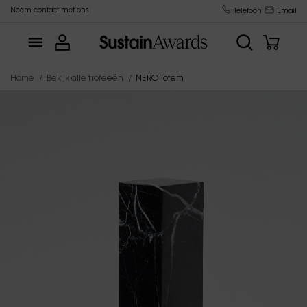
Neem contact met ons
Trofeeënfabrikant sinds 2015
Telefoon
Email
Home
Bekijk alle trofeeën
NERO Totem