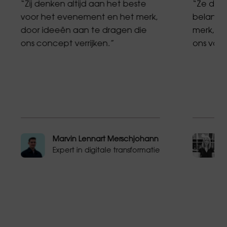
“Zij denken altijd aan het beste
“Ze denk
voor het evenement en het merk,
belang 
door ideeën aan te dragen die
merk, e
ons concept verrijken.”
ons voors
Marvin Lennart Merschjohann
Expert in digitale transformatie