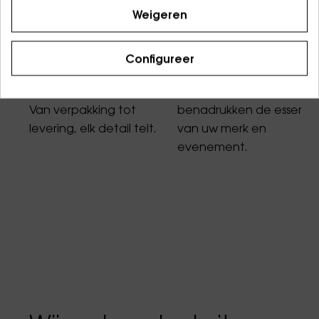
Kwaliteit
Design
Weigeren
Gemaakt om lang mee
Strak en minimalistisch
Configureer
te gaan met
dankzij onze ontwerpers.
ambachtelijke precisie.
Onze trofeeën
Van verpakking tot
benadrukken de essenti
levering, elk detail telt.
van uw merk en
evenement.