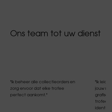
Ons team tot uw dienst
"Ik beheer alle collectieorders en
"Ik leid 
zorg ervoor dat elke trofee
jouw me
perfect aankomt."
grafisch
trofeeën
identite