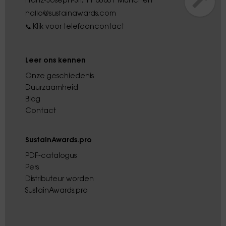
Franz-Joseph-Str. 11 80801 München
hallo@sustainawards.com
Klik voor telefooncontact
📞
Leer ons kennen
Onze geschiedenis
Duurzaamheid
Blog
Contact
SustainAwards.pro
PDF-catalogus
Pers
Distributeur worden
SustainAwards.pro