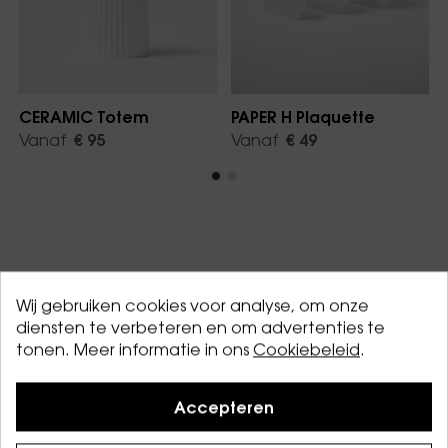
CERAMIC Totem
PAPER H Plaquette
Vanaf
€ 95
Vanaf
€ 49
Wij gebruiken cookies voor analyse, om onze
diensten te verbeteren en om advertenties te
Zeer duidelijke waarden
tonen. Meer informatie in ons
Cookiebeleid
.
Accepteren