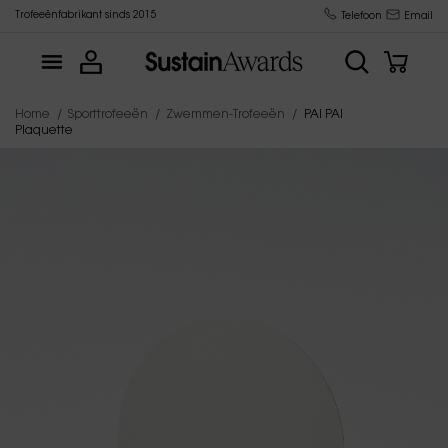
Trofeeënfabrikant sinds 2015
Telefoon
Email
Home
Sporttrofeeën
Zwemmen-Trofeeën
PAI PAI
Plaquette